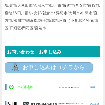
飯塚市/大牟田市/久留米市/田川市/筑後市/八女市/遠賀郡/
嘉穂郡/田川郡/八女群/朝倉市/ 浮羽市/大川市/中間市/直
方市/柳川市/朝倉郡/鞍手郡/北九州市（小倉北区/小倉南
区/戸畑区/門司区/宮若市
お問い合わせ お申し込み
お申し込みはコチラから