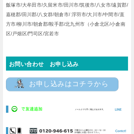
飯塚市/大牟田市/久留米市/田川市/筑後市/八女市/遠賀郡/
嘉穂郡/田川郡/八女群/朝倉市/ 浮羽市/大川市/中間市/直
方市/柳川市/朝倉郡/鞍手郡/北九州市（小倉北区/小倉南
区/戸畑区/門司区/宮若市
お問い合わせ お申し込み
お申し込みはコチラから