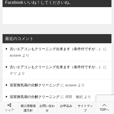
Facebook いいね！してくださいね。
最近のコメント
古いエアコンもクリーニング出来ます（条件付ですが…）
に
acsave
より
古いエアコンもクリーニング出来ます（条件付ですが…）
に
テツ
より
浴室換気扇の分解クリーニング
に
acsave
より
浴室換気扇の分解クリーニング
に
岸田 敏紀
より
個人情報保
お問い合わ
お申込み
サイトマッ
nv350 （キャラバン ）ハウスクリーニングの作業車の事
に
TOPへ
シェア
護方針
せ
プ