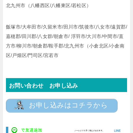
北九州市（八幡西区/八幡東区/若松区）
飯塚市/大牟田市/久留米市/田川市/筑後市/八女市/遠賀郡/
嘉穂郡/田川郡/八女群/朝倉市/ 浮羽市/大川市/中間市/直
方市/柳川市/朝倉郡/鞍手郡/北九州市（小倉北区/小倉南
区/戸畑区/門司区/宮若市
お問い合わせ お申し込み
お申し込みはコチラから