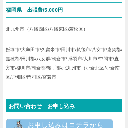
福岡県
出張費/5,000円
北九州市（八幡西区/八幡東区/若松区）
飯塚市/大牟田市/久留米市/田川市/筑後市/八女市/遠賀郡/
嘉穂郡/田川郡/八女群/朝倉市/ 浮羽市/大川市/中間市/直
方市/柳川市/朝倉郡/鞍手郡/北九州市（小倉北区/小倉南
区/戸畑区/門司区/宮若市
お問い合わせ お申し込み
お申し込みはコチラから