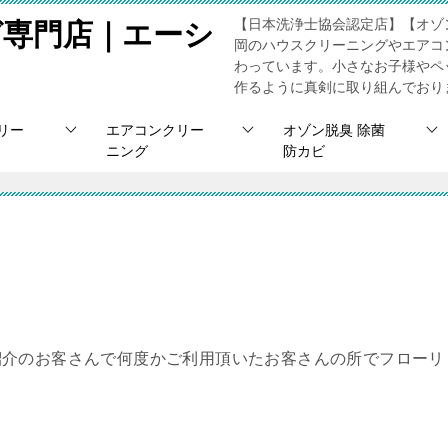
【日本洗浄士協会認定店】【オゾ
グ専門店｜エーシ
岡のハウスクリーニングやエアコ
わっています。小さなお子様やペ
作るように真剣に取り組んでおり
リー
エアコンクリー
オゾン脱臭 除菌
ニング
防カビ
け
紹介のお客さんで何度かご利用頂いたお客さんの所でフローリ