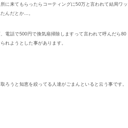
所に来てもらったらコーティングに50万と言われて結局ワッ
れたんだとか…。
、電話で500円で換気扇掃除しますって言われて呼んだら80
けられようとした事があります。
り取ろうと知恵を絞ってる人達がごまんといると云う事です。