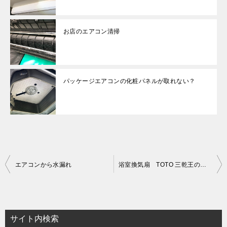
お店のエアコン清掃
パッケージエアコンの化粧パネルが取れない？
投
エアコンから水漏れ
浴室換気扇 TOTO 三乾王の分解クリーニング
稿
ナ
ビ
サイト内検索