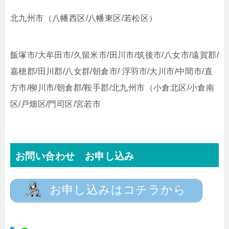
北九州市（八幡西区/八幡東区/若松区）
飯塚市/大牟田市/久留米市/田川市/筑後市/八女市/遠賀郡/
嘉穂郡/田川郡/八女群/朝倉市/ 浮羽市/大川市/中間市/直
方市/柳川市/朝倉郡/鞍手郡/北九州市（小倉北区/小倉南
区/戸畑区/門司区/宮若市
お問い合わせ お申し込み
お申し込みはコチラから