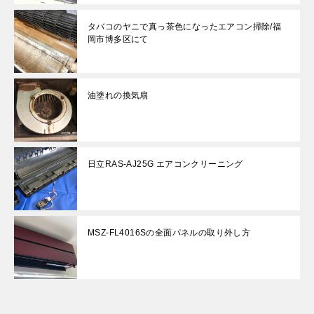
タバコのヤニで真っ茶色になったエアコン掃除/福
岡市博多区にて
油塗れの換気扇
日立RAS-AJ25G エアコンクリーニング
MSZ-FL4016Sの全面パネルの取り外し方