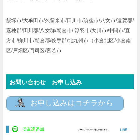
飯塚市/大牟田市/久留米市/田川市/筑後市/八女市/遠賀郡/
嘉穂郡/田川郡/八女群/朝倉市/ 浮羽市/大川市/中間市/直
方市/柳川市/朝倉郡/鞍手郡/北九州市（小倉北区/小倉南
区/戸畑区/門司区/宮若市
お問い合わせ お申し込み
お申し込みはコチラから