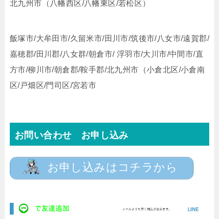
北九州市（八幡西区/八幡東区/若松区）
飯塚市/大牟田市/久留米市/田川市/筑後市/八女市/遠賀郡/
嘉穂郡/田川郡/八女群/朝倉市/ 浮羽市/大川市/中間市/直
方市/柳川市/朝倉郡/鞍手郡/北九州市（小倉北区/小倉南
区/戸畑区/門司区/宮若市
お問い合わせ お申し込み
お申し込みはコチラから