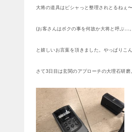
大将の道具はピシャっと整理されとるねぇ
(お客さんはボクの事を何故か大将と呼ぶ…。
と嬉しいお言葉を頂きました。やっぱりこ
さて3日目は玄関のアプローチの大理石研磨