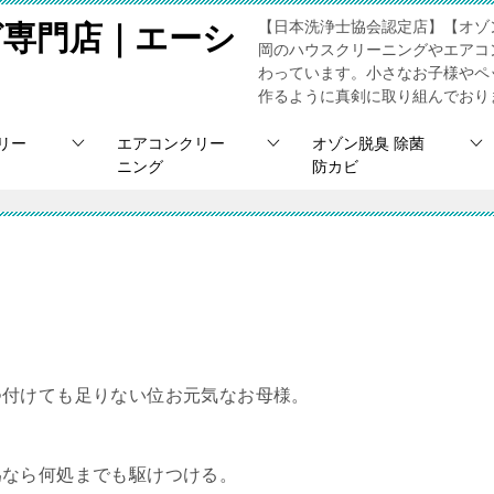
【日本洗浄士協会認定店】【オゾ
グ専門店｜エーシ
岡のハウスクリーニングやエアコ
わっています。小さなお子様やペ
作るように真剣に取り組んでおり
リー
エアコンクリー
オゾン脱臭 除菌
ニング
防カビ
つ付けても足りない位お元気なお母様。
為なら何処までも駆けつける。