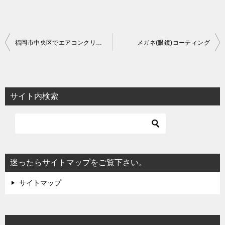
投
福岡市中央区でエアコンクリーニングDAIKIN (AR63WRP)
メガネ(眼鏡)コーティング
稿
ナ
ビ
サイト内検索
ゲ
ー
シ
ョ
迷ったらサイトマップをご覧下さい。
ン
サイトマップ