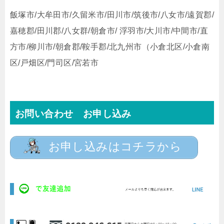
飯塚市/大牟田市/久留米市/田川市/筑後市/八女市/遠賀郡/
嘉穂郡/田川郡/八女群/朝倉市/ 浮羽市/大川市/中間市/直
方市/柳川市/朝倉郡/鞍手郡/北九州市（小倉北区/小倉南
区/戸畑区/門司区/宮若市
お問い合わせ お申し込み
お申し込みはコチラから