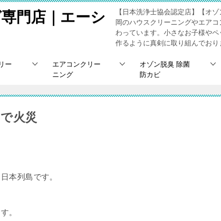
【日本洗浄士協会認定店】【オゾ
グ専門店｜エーシ
岡のハウスクリーニングやエアコ
わっています。小さなお子様やペ
作るように真剣に取り組んでおり
リー
エアコンクリー
オゾン脱臭 除菌
ニング
防カビ
因で火災
う日本列島です。
ます。