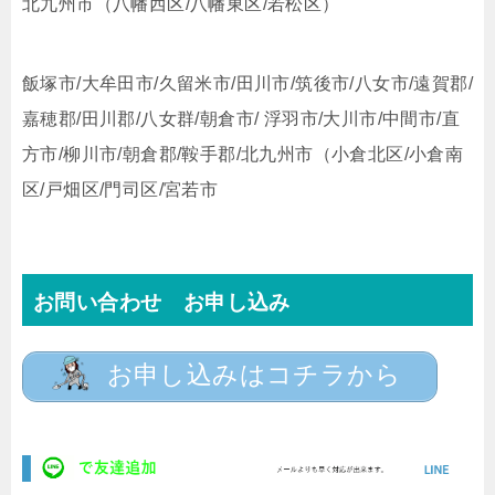
北九州市（八幡西区/八幡東区/若松区）
飯塚市/大牟田市/久留米市/田川市/筑後市/八女市/遠賀郡/
嘉穂郡/田川郡/八女群/朝倉市/ 浮羽市/大川市/中間市/直
方市/柳川市/朝倉郡/鞍手郡/北九州市（小倉北区/小倉南
区/戸畑区/門司区/宮若市
お問い合わせ お申し込み
お申し込みはコチラから