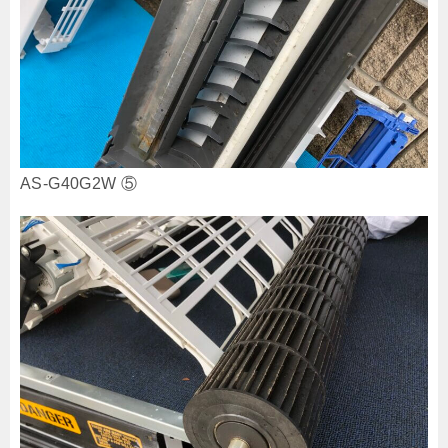
AS-G40G2W ⑤