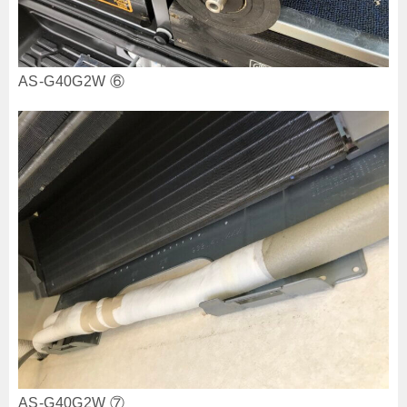
AS-G40G2W ⑥
AS-G40G2W ⑦