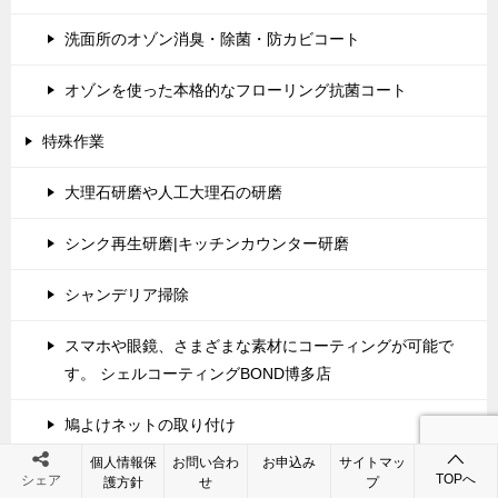
洗面所のオゾン消臭・除菌・防カビコート
オゾンを使った本格的なフローリング抗菌コート
特殊作業
大理石研磨や人工大理石の研磨
シンク再生研磨|キッチンカウンター研磨
シャンデリア掃除
スマホや眼鏡、さまざまな素材にコーティングが可能で
す。 シェルコーティングBOND博多店
鳩よけネットの取り付け
個人情報保
お問い合わ
お申込み
サイトマッ
網戸の張替え
TOPへ
シェア
護方針
せ
プ